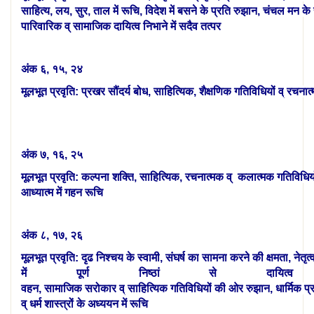
साहित्य,
लय
,
सुर
,
ताल
में
रूचि
,
विदेश
में
बसने
के
प्रति
रुझान
,
चंचल
मन
के
पारिवारिक व् सामाजिक दायित्व निभाने में सदैव तत्पर
अंक
६
,
१५
,
२४
मूलभूत
प्रवृति
:
प्रखर
सौंदर्य
बोध
,
साहित्यिक,
शैक्षणिक
गतिविधियों
व्
रचनात
अंक
७
,
१६
,
२५
मूलभूत
प्रवृति
:
कल्पना
शक्ति
,
साहित्यिक
,
रचनात्मक
व्
कलात्मक
गतिविधिय
आध्यात्म में गहन रूचि
अंक
८
,
१७
,
२६
मूलभूत
प्रवृति
:
दृढ
निश्चय
के
स्वामी
,
संघर्ष
का
सामना
करने
की
क्षमता
,
नेतृत्
में पूर्ण निष्ठां से दायित्व
वहन,
सामाजिक
सरोकार
व्
साहित्यिक
गतिविधियों
की
ओर
रुझान
,
धार्मिक
प्
व् धर्म शास्त्रों के अध्ययन में रूचि