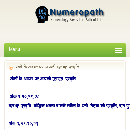
Menu
अंकों के आधार पर आपकी मूलभूत प्रवृति
अंकों
के
आधार
पर
आपकी
मूलभूत प्रवृति
अंक
१
,
१०
,
१९
,
२८
मूलभूत
प्रवृति
:
बौद्धिक
क्षमता
व तर्क
शक्ति
के
धनी
,
नेतृत्व
की
प्रवृति
,
दान
पु
अंक
२
,
११
,
२०
,
२९