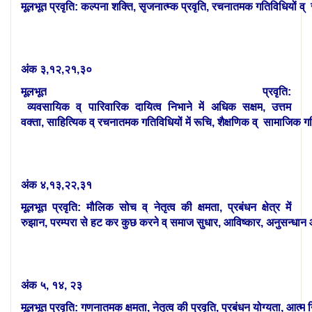
मूलभूत
प्रवृति
:
कल्पना
शक्ति
,
सृजनात्म्क
प्रवृति
,
रचनातमक
गतिविधियों
व्
अंक
३
,
१२
,
२१
,
३०
मूलभूत
प्रवृति
:
व्यवसायिक
व्
पारिवारिक
दायित्व
निभाने
में
अधिक
सक्षम
,
उत्तम
वक्ता,
साहित्यिक
व्
रचनातमक
गतिविधियों
में
रूचि
,
शैक्षणिक
व्
सामाजिक
गत
अंक
४
,
१३
,
२२
,
३१
मूलभूत
प्रवृति
:
मौलिक
सोच
व्
नेतृत्व
की
क्षमता
,
प्रबंधन क्षेत्र में
रुझान,
परम्परा
से
हट
कर
कुछ
करने
व्
समाज
सुधार
,
आविष्कार,
अनुसन्धान
अंक
५
,
१४
,
२३
मूलभूत
प्रवृति
:
गणनातमक
क्षमता
,
नेतृत्व
की
प्रवृति,
प्रबंधन
योग्यता
,
आत्म
न